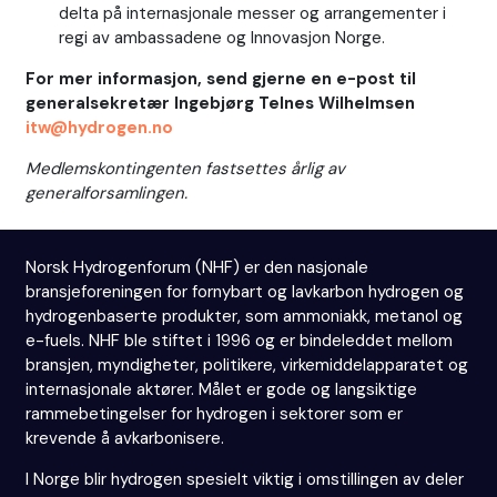
delta på internasjonale messer og arrangementer i
regi av ambassadene og Innovasjon Norge.
For mer informasjon, send gjerne en e-post til
generalsekretær Ingebjørg Telnes Wilhelmsen
itw@hydrogen.no
Medlemskontingenten fastsettes årlig av
generalforsamlingen.
Norsk Hydrogenforum (NHF) er den nasjonale
bransjeforeningen for fornybart og lavkarbon hydrogen og
hydrogenbaserte produkter, som ammoniakk, metanol og
e-fuels. NHF ble stiftet i 1996 og er bindeleddet mellom
bransjen, myndigheter, politikere, virkemiddelapparatet og
internasjonale aktører. Målet er gode og langsiktige
rammebetingelser for hydrogen i sektorer som er
krevende å avkarbonisere.
I Norge blir hydrogen spesielt viktig i omstillingen av deler