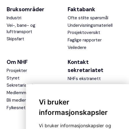
Bruksområder
Faktabank
Industri
Ofte stilte spørsmål
Vei-, bane- og
Undervisningsmateriell
lufttransport
Prosjektoversikt
Skipsfart
Faglige rapporter
Veiledere
Om NHF
Kontakt
sekretariatet
Prosjekter
Styret
NHFs ekstranett
Sekretariatet
Medlemmer
Bli medlem
Vi bruker
Fylkesnettverket
informasjonskapsler
Vi bruker informasjonskapsler og