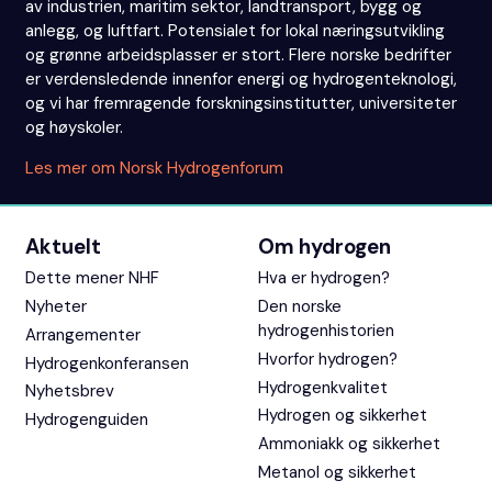
av industrien, maritim sektor, landtransport, bygg og
anlegg, og luftfart. Potensialet for lokal næringsutvikling
og grønne arbeidsplasser er stort. Flere norske bedrifter
er verdensledende innenfor energi og hydrogenteknologi,
og vi har fremragende forskningsinstitutter, universiteter
og høyskoler.
Les mer om Norsk Hydrogenforum
Aktuelt
Om hydrogen
Dette mener NHF
Hva er hydrogen?
Nyheter
Den norske
hydrogenhistorien
Arrangementer
Hvorfor hydrogen?
Hydrogenkonferansen
Hydrogenkvalitet
Nyhetsbrev
Hydrogen og sikkerhet
Hydrogenguiden
Ammoniakk og sikkerhet
Metanol og sikkerhet