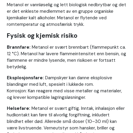
Metanol er vannløselig og lett biologisk nedbrytbar og det
er det enkleste medlemmet av en gruppe organiske
kjemikalier kalt alkoholer. Metanol er flytende ved
romtemperatur og atmosfærisk trykk.
Fysisk og kjemisk risiko
Brannfare:
Metanol er svært brennbart (flammepunkt ca.
12 °C). Metanol har lavere flammeintensitet enn bensin, og
flammene er mindre lysende, men risikoen er fortsatt
betydelig.
Eksplosjonsfare:
Dampskyer kan danne eksplosive
blandinger med luft, spesielt i lukkede rom.
Korrosjon: Kan reagere med visse metaller og materialer,
og krever kompatible lagringsløsninger.
Helsefare:
Metanol er svært giftig. Inntak, inhalasjon eller
hudkontakt kan føre til alvorlig forgiftning, inkludert
blindhet eller død. Allerede små doser (10–30 ml) kan
være livstruende. Verneutstyr som hansker, briller og