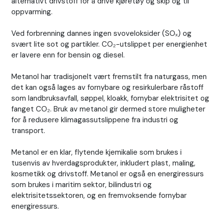
alternativt drivstoff for å drive kjøretøy og skip og til
oppvarming.
Ved forbrenning dannes ingen svoveloksider (SOₓ) og
svært lite sot og partikler. CO₂-utslippet per energienhet
er lavere enn for bensin og diesel.
Metanol har tradisjonelt vært fremstilt fra naturgass, men
det kan også lages av fornybare og resirkulerbare råstoff
som landbruksavfall, søppel, kloakk, fornybar elektrisitet og
fanget CO₂. Bruk av metanol gir dermed store muligheter
for å redusere klimagassutslippene fra industri og
transport.
Metanol er en klar, flytende kjemikalie som brukes i
tusenvis av hverdagsprodukter, inkludert plast, maling,
kosmetikk og drivstoff. Metanol er også en energiressurs
som brukes i maritim sektor, bilindustri og
elektrisitetssektoren, og en fremvoksende fornybar
energiressurs.