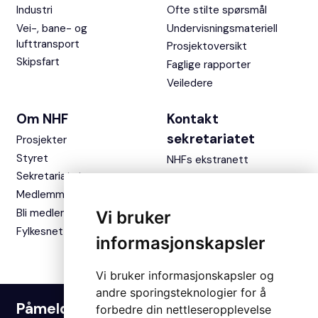
Industri
Ofte stilte spørsmål
Vei-, bane- og
Undervisningsmateriell
lufttransport
Prosjektoversikt
Skipsfart
Faglige rapporter
Veiledere
Om NHF
Kontakt
sekretariatet
Prosjekter
Styret
NHFs ekstranett
Sekretariatet
Medlemmer
Bli medlem
Vi bruker
Fylkesnettverket
informasjonskapsler
Vi bruker informasjonskapsler og
andre sporingsteknologier for å
Påmelding nyhetsbrev
forbedre din nettleseropplevelse