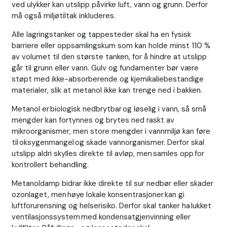
ved ulykker kan utslipp påvirke luft, vann og grunn. Derfor
må også miljøtiltak inkluderes.
Alle lagringstanker og tappesteder skal ha en fysisk
barriere eller oppsamlingskum som kan holde minst 110 %
av volumet til den største tanken, for å hindre at utslipp
går til grunn eller vann. Gulv og fundamenter bør være
støpt med ikke-absorberende og kjemikaliebestandige
materialer, slik at metanol ikke kan trenge ned i bakken.
Metanol er biologisk nedbrytbar og løselig i vann, så små
mengder kan fortynnes og brytes ned raskt av
mikroorganismer, men store mengder i vannmiljø kan føre
til oksygenmangel og skade vannorganismer. Derfor skal
utslipp aldri skylles direkte til avløp, men samles opp for
kontrollert behandling.
Metanoldamp bidrar ikke direkte til sur nedbør eller skader
ozonlaget, men høye lokale konsentrasjoner kan gi
luftforurensning og helserisiko. Derfor skal tanker ha lukket
ventilasjonssystem med kondensatgjenvinning eller