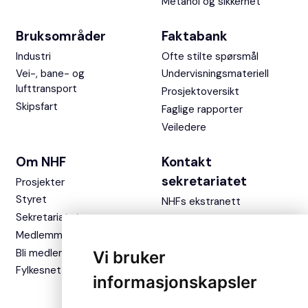
Metanol og sikkerhet
Bruksområder
Faktabank
Industri
Ofte stilte spørsmål
Vei-, bane- og
Undervisningsmateriell
lufttransport
Prosjektoversikt
Skipsfart
Faglige rapporter
Veiledere
Om NHF
Kontakt
sekretariatet
Prosjekter
Styret
NHFs ekstranett
Sekretariatet
Medlemmer
Bli medlem
Vi bruker
Fylkesnettverket
informasjonskapsler