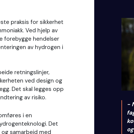
te praksis for sikkerhet
mmoniakk. Ved hjelp av
ne forebygge hendelser
nteringen av hydrogen i
ide retningslinjer,
ikkerheten ved design og
egg. Det skal legges opp
ndtering av risiko.
- 
fa
omføres i en
ko
ydrogenteknologi. Det
og
en og samarbeid med