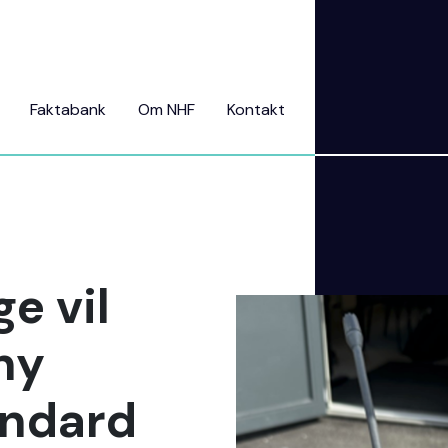
Faktabank
Om NHF
Kontakt
e vil
 ny
andard