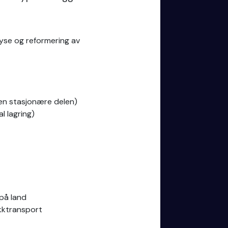
yse og reformering av
den stasjonære delen)
l lagring)
 på land
kktransport