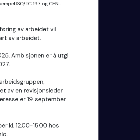
sempel ISO/TC 197 og CEN-
øring av arbeidet vil
rt av arbeidet.
2025. Ambisjonen er å utgi
2027.
i arbeidsgruppen,
et av en revisjonsleder
nteresse er 19. september
 kl. 12.00-15.00 hos
lo.