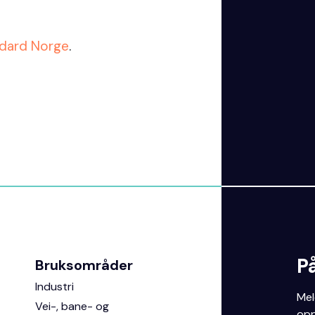
ndard Norge
.
P
Bruksområder
Industri
Mel
Vei-, bane- og
opp