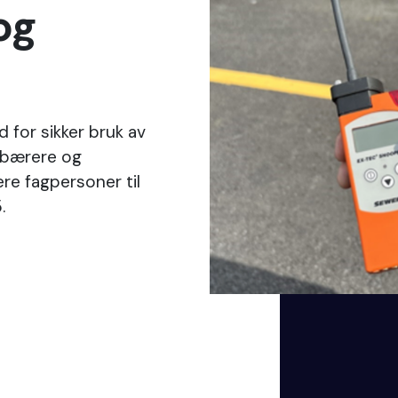
og
 for sikker bruk av
ibærere og
re fagpersoner til
5.