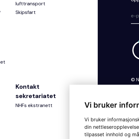
lufttransport
?
Skipsfart
het
© N
Kontakt
Per
coo
sekretariatet
Vi bruker info
NHFs ekstranett
Vi bruker informasjons
din nettleseropplevelse
tilpasset innhold og må