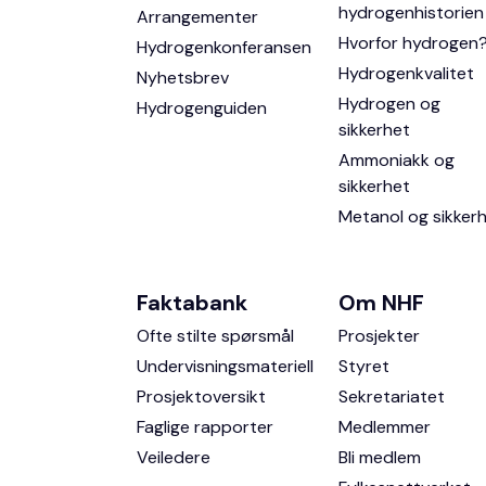
hydrogenhistorien
Arrangementer
Hvorfor hydrogen
Hydrogenkonferansen
Hydrogenkvalitet
Nyhetsbrev
Hydrogen og
Hydrogenguiden
sikkerhet
Ammoniakk og
sikkerhet
Metanol og sikker
Faktabank
Om NHF
Ofte stilte spørsmål
Prosjekter
Undervisningsmateriell
Styret
Prosjektoversikt
Sekretariatet
Faglige rapporter
Medlemmer
Veiledere
Bli medlem