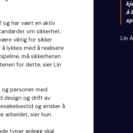
kj
å 
sp
2 og har vært en aktiv
standarder om sikkerhet.
Lin 
være viktig for sikker
 å lykkes med å realisere
pipeline, må sikkerheten
enen for dette, sier Lin
er og personer med
 design og drift av
besøkelsestid og ønsker å
e arbeidet, sier hun.
nde typer anlegg skal