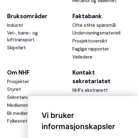
Metanol og sikkerhet
Bruksområder
Faktabank
Industri
Ofte stilte spørsmål
Vei-, bane- og
Undervisningsmateriell
lufttransport
Prosjektoversikt
Skipsfart
Faglige rapporter
Veiledere
Om NHF
Kontakt
sekretariatet
Prosjekter
Styret
NHFs ekstranett
Sekretariatet
Medlemmer
Bli medlem
Vi bruker
Fylkesnettverket
informasjonskapsler