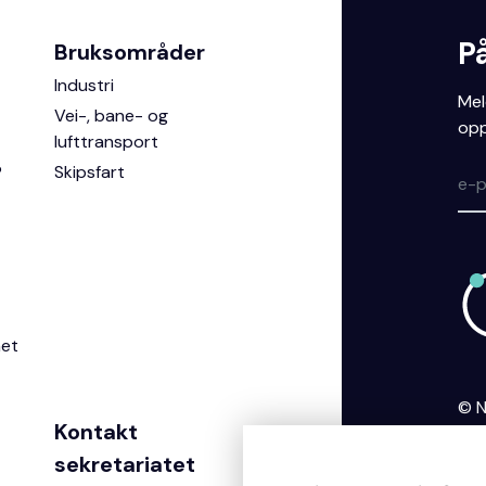
P
Bruksområder
Industri
Mel
Vei-, bane- og
opp
lufttransport
?
Skipsfart
het
© N
Kontakt
Per
coo
sekretariatet