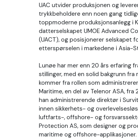
UAC utvider produksjonen og leverer 
trykkbeholdere enn noen gang tidlig
toppmoderne produksjonsanlegg i 
datterselskapet UMOE Advanced C
(UACT), og posisjonerer selskapet 
etterspørselen i markedene i Asia-St
Lunøe har mer enn 20 års erfaring f
stillinger, med en solid bakgrunn fra
kommer fra rollen som administreren
Maritime, en del av Telenor ASA, fra 
han administrerende direktør i Survi
innen sikkerhets- og overlevelsesløs
luftfarts-, offshore- og forsvarssekt
Protection AS, som designer og pro
maritime og offshore-applikasjoner.