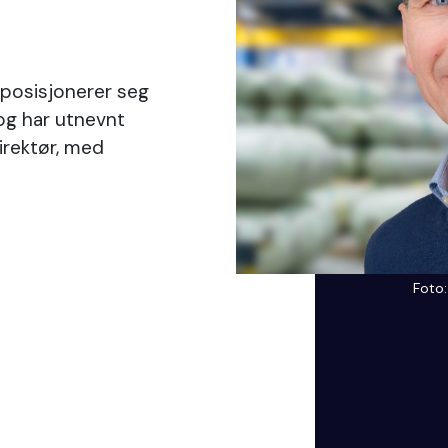
osisjonerer seg
og har utnevnt
irektør, med
Foto: