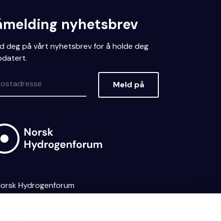
åmelding nyhetsbrev
d deg på vårt nyhetsbrev for å holde deg
datert.
Meld på
orsk Hydrogenforum
sonvernerklæring
Dine
kievalg
NO
EN