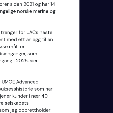
ører siden 2021 og har 14
ongelige norske marine og
vi trenger for UACs neste
ent med ett anlegg til en
øse mål for
dsinnganger, som
gang i 2025, sier
l av UMOE Advanced
uksesshistorie som har
tjener kunder i nær 40
ere selskapets
 som jeg opprettholder