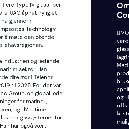
Om
flere Type IV glassfiber-
ere. UAC åpnet nylig et
Co
Kina gjennom
omposites Technology
UMO
for å møte den økende
verd
illehavsregionen.
glas
lagr
ra industrien og ledende
Med 
 maritim sektor. Han
prod
de direktør i Telenor
bruk
2019 til 2025. Før det var
appl
tec Group, en global leder
og -
ninger for marine-,
offsh
oren, og i Maritime
kost
duserer gassystemer for
muli
 Han har også vært