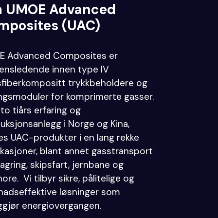
 UMOE Advanced
mposites (UAC)
E Advanced Composites er
ensledende innen type IV
sfiberkompositt trykkbeholdere og
ingsmoduler for komprimerte gasser.
to tiårs erfaring og
uksjonsanlegg i Norge og Kina,
es UAC-produkter i en lang rekke
ikasjoner, blant annet gasstransport
lagring, skipsfart, jernbane og
ore. Vi tilbyr sikre, pålitelige og
nadseffektive løsninger som
ggjør energiovergangen.