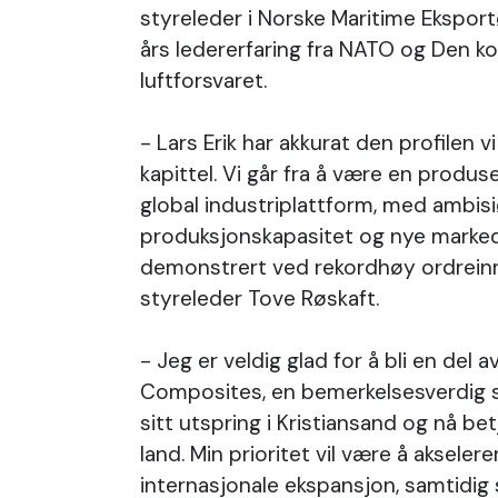
styreleder i Norske Maritime Eksport
års ledererfaring fra NATO og Den k
luftforsvaret.
- Lars Erik har akkurat den profilen 
kapittel. Vi går fra å være en produs
global industriplattform, med ambisi
produksjonskapasitet og nye marke
demonstrert ved rekordhøy ordreinn
styreleder Tove Røskaft.
- Jeg er veldig glad for å bli en de
Composites, en bemerkelsesverdig s
sitt utspring i Kristiansand og nå be
land. Min prioritet vil være å akseler
internasjonale ekspansjon, samtidig