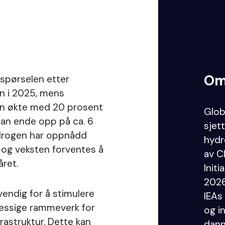
Om
rspørselen etter
n i 2025, mens
en økte med 20 prosent
Glob
i kan ende opp på ca. 6
sjet
ydrogen har oppnådd
hydr
 og veksten forventes å
av C
året.
Initi
2026
dvendig for å stimulere
IEAs
messige rammeverk for
og i
rastruktur. Dette kan
dann