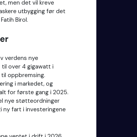
det, men det vil kreve
raskere utbygging før det
Fatih Birol.
ler
 av verdens nye
til over 4 gigawatt i
 til oppbremsing.
ering i markedet, og
alt for første gang i 2025.
el nye støtteordninger
gi ny fart i investeringene
ne ventet i drift i 2026,