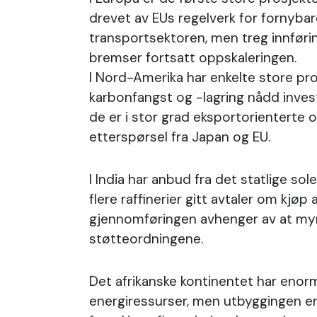
drevet av EUs regelverk for fornybare
transportsektoren, men treg innførin
bremser fortsatt oppskaleringen.
I Nord-Amerika har enkelte store pr
karbonfangst og -lagring nådd inves
de er i stor grad eksportorienterte 
etterspørsel fra Japan og EU.
I India har anbud fra det statlige so
flere raffinerier gitt avtaler om kjø
gjennomføringen avhenger av at myn
støtteordningene.
Det afrikanske kontinentet har enor
energiressurser, men utbyggingen er 