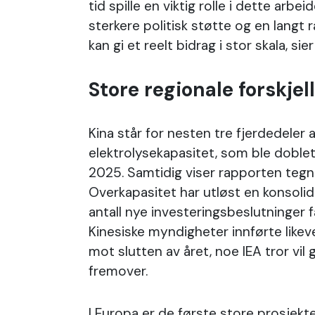
tid spille en viktig rolle i dette arbei
sterkere politisk støtte og en langt 
kan gi et reelt bidrag i stor skala, sier 
Store regionale forskjel
Kina står for nesten tre fjerdedeler
elektrolysekapasitet, som ble doblet 
2025. Samtidig viser rapporten tegn
Overkapasitet har utløst en konsolid
antall nye investeringsbeslutninger f
Kinesiske myndigheter innførte likev
mot slutten av året, noe IEA tror vil 
fremover.
I Europa er de første store prosjekte