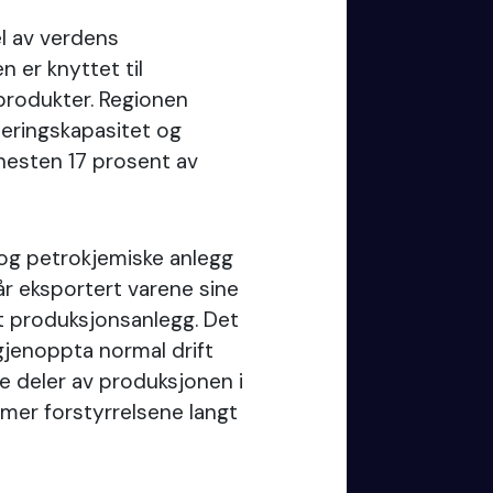
el av verdens
 er knyttet til
jeprodukter. Regionen
neringskapasitet og
nesten 17 prosent av
r og petrokjemiske anlegg
får eksportert varene sine
et produksjonsanlegg. Det
 gjenoppta normal drift
e deler av produksjonen i
mmer forstyrrelsene langt