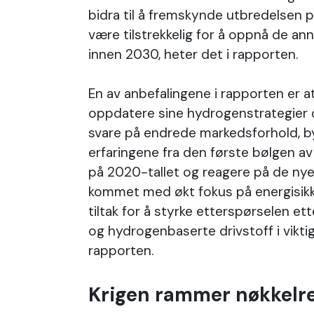
bidra til å fremskynde utbredelsen på 
være tilstrekkelig for å oppnå de a
innen 2030, heter det i rapporten.
En av anbefalingene i rapporten er a
oppdatere sine hydrogenstrategier o
svare på endrede markedsforhold, b
erfaringene fra den første bølgen av po
på 2020-tallet og reagere på de ny
kommet med økt fokus på energisikk
tiltak for å styrke etterspørselen et
og hydrogenbaserte drivstoff i viktig
rapporten.
Krigen rammer nøkkelr