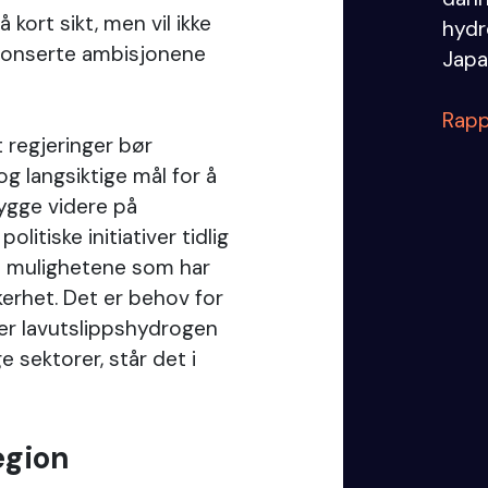
kort sikt, men vil ikke
hydr
nnonserte ambisjonene
Japa
Rapp
t regjeringer bør
g langsiktige mål for å
ygge videre på
litiske initiativer tidlig
e mulighetene som har
erhet. Det er behov for
ter lavutslippshydrogen
e sektorer, står det i
egion