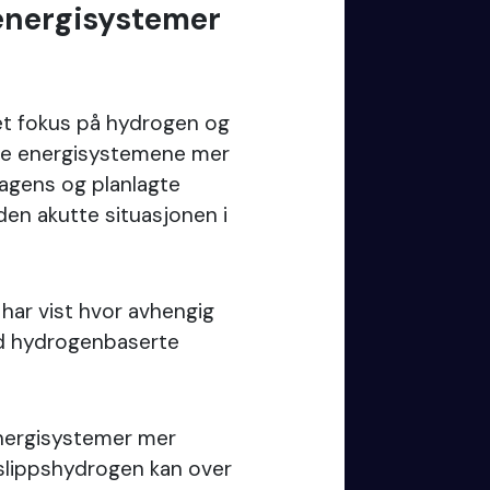
energisystemer
yet fokus på hydrogen og
øre energisystemene mer
dagens og planlagte
 den akutte situasjonen i
n har vist hvor avhengig
d hydrogenbaserte
energisystemer mer
tslippshydrogen kan over