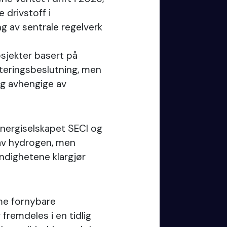
 drivstoff i
g av sentrale regelverk
osjekter basert på
teringsbeslutning, men
og avhengige av
lenergiselskapet SECI og
p av hydrogen, men
dighetene klargjør
me fornybare
fremdeles i en tidlig