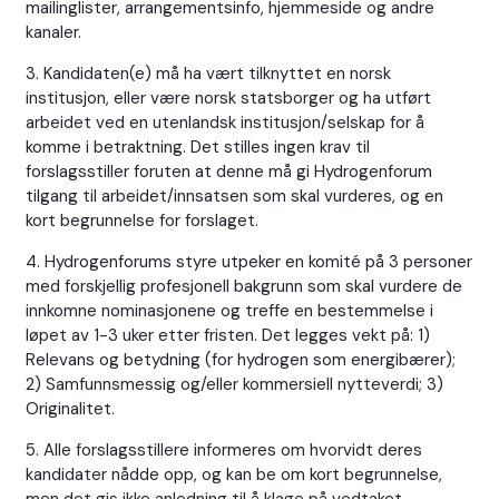
mailinglister, arrangementsinfo, hjemmeside og andre
kanaler.
3. Kandidaten(e) må ha vært tilknyttet en norsk
institusjon, eller være norsk statsborger og ha utført
arbeidet ved en utenlandsk institusjon/selskap for å
komme i betraktning. Det stilles ingen krav til
forslagsstiller foruten at denne må gi Hydrogenforum
tilgang til arbeidet/innsatsen som skal vurderes, og en
kort begrunnelse for forslaget.
4. Hydrogenforums styre utpeker en komité på 3 personer
med forskjellig profesjonell bakgrunn som skal vurdere de
innkomne nominasjonene og treffe en bestemmelse i
løpet av 1-3 uker etter fristen. Det legges vekt på: 1)
Relevans og betydning (for hydrogen som energibærer);
2) Samfunnsmessig og/eller kommersiell nytteverdi; 3)
Originalitet.
5. Alle forslagsstillere informeres om hvorvidt deres
kandidater nådde opp, og kan be om kort begrunnelse,
men det gis ikke anledning til å klage på vedtaket.