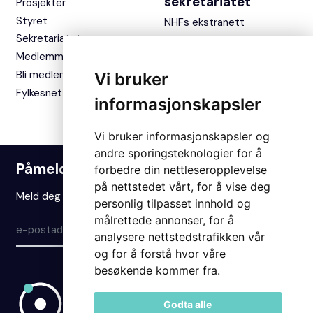
sekretariatet
Prosjekter
Styret
NHFs ekstranett
Sekretariatet
Medlemmer
Bli medlem
Vi bruker
Fylkesnettverket
informasjonskapsler
Vi bruker informasjonskapsler og
andre sporingsteknologier for å
Påmelding nyhetsbrev
forbedre din nettleseropplevelse
på nettstedet vårt, for å vise deg
Meld deg på vårt nyhetsbrev for å holde deg oppdatert.
personlig tilpasset innhold og
målrettede annonser, for å
Meld på
analysere nettstedstrafikken vår
og for å forstå hvor våre
besøkende kommer fra.
Godta alle