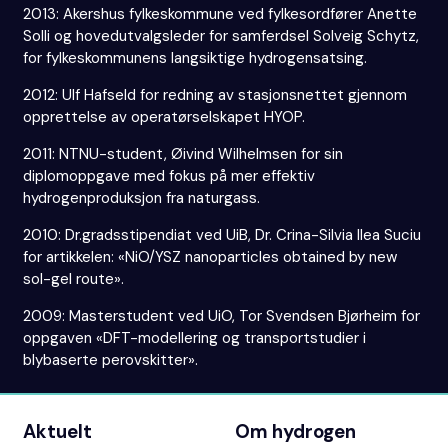
2013: Akershus fylkeskommune ved fylkesordfører Anette
Solli og hovedutvalgsleder for samferdsel Solveig Schytz,
for fylkeskommunens langsiktige hydrogensatsing.
2012: Ulf Hafseld for redning av stasjonsnettet gjennom
opprettelse av operatørselskapet HYOP.
2011: NTNU-student, Øivind Wilhelmsen for sin
diplomoppgave med fokus på mer effektiv
hydrogenproduksjon fra naturgass.
2010: Dr.gradsstipendiat ved UiB, Dr. Crina-Silvia Ilea Suciu
for artikkelen: «NiO/YSZ nanoparticles obtained by new
sol-gel route».
2009: Masterstudent ved UiO, Tor Svendsen Bjørheim for
oppgaven «DFT-modellering og transportstudier i
blybaserte perovskitter».
Aktuelt
Om hydrogen