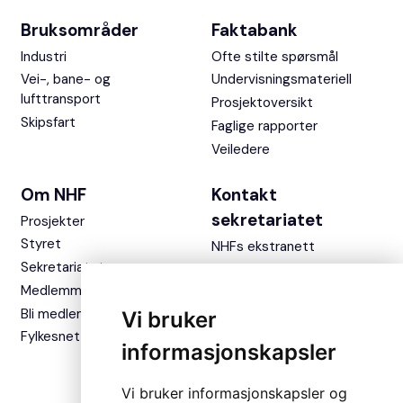
Bruksområder
Faktabank
Industri
Ofte stilte spørsmål
Vei-, bane- og
Undervisningsmateriell
lufttransport
Prosjektoversikt
Skipsfart
Faglige rapporter
Veiledere
Om NHF
Kontakt
sekretariatet
Prosjekter
Styret
NHFs ekstranett
Sekretariatet
Medlemmer
Bli medlem
Vi bruker
Fylkesnettverket
informasjonskapsler
Vi bruker informasjonskapsler og