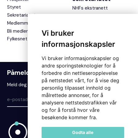
Styret
NHFs ekstranett
Sekretariatet
Medlemmer
Bli medlem
Vi bruker
Fylkesnettverket
informasjonskapsler
Vi bruker informasjonskapsler og
andre sporingsteknologier for å
Påmelding nyhetsbrev
forbedre din nettleseropplevelse
på nettstedet vårt, for å vise deg
Meld deg på vårt nyhetsbrev for å holde deg oppdatert.
personlig tilpasset innhold og
målrettede annonser, for å
Meld på
analysere nettstedstrafikken vår
og for å forstå hvor våre
besøkende kommer fra.
Godta alle