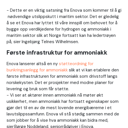
- Dette er en viktig satsning fra Enova som kommer til å gi
nødvendige utslippskutt i maritim sektor. Det er gledelig
å se et Enova har lyttet til våre innspill om behovet for å
bygge opp verdikjedene for hydrogen og ammoniakk i
maritim sektor slik at Norge fortsatt kan ha ledertrøyen
på, sier Ingebjørg Telnes Wilhelmsen.
Første infrastruktur for ammoniakk
Enova lanserer altså en ny
støtteordning for
bunkringsanlegg for ammoniakk
slik at vi kan etablere den
første infrastrukturen for ammoniakk som drivstoff langs
norskekysten. Det er prosjekter med modne planer for
levering og bruk som får støtte.
- Vi ser at aktører innen ammoniakk nå møter økt
usikkerhet, men ammoniakk har fortsatt egenskaper som
gjør det til en av de mest lovende energibærerne i et
lavutslippssamfunn. Enova vil stå stødig sammen med de
som jobber for å vise hva ammoniakk kan bidra med,
sier Børge Noddeland, seniorrådgiver i Enova.