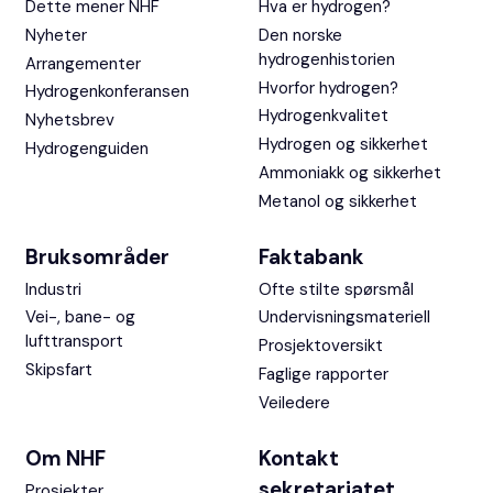
Dette mener NHF
Hva er hydrogen?
Nyheter
Den norske
hydrogenhistorien
Arrangementer
Hvorfor hydrogen?
Hydrogenkonferansen
Hydrogenkvalitet
Nyhetsbrev
Hydrogen og sikkerhet
Hydrogenguiden
Ammoniakk og sikkerhet
Metanol og sikkerhet
Bruksområder
Faktabank
Industri
Ofte stilte spørsmål
Vei-, bane- og
Undervisningsmateriell
lufttransport
Prosjektoversikt
Skipsfart
Faglige rapporter
Veiledere
Om NHF
Kontakt
sekretariatet
Prosjekter