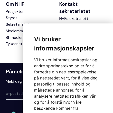
Om NHF
Kontakt
sekretariatet
Prosjekter
Styret
NHFs ekstranett
Sekretariatet
Medlemmer
Bli medlem
Vi bruker
Fylkesnettverket
informasjonskapsler
Vi bruker informasjonskapsler og
andre sporingsteknologier for å
Påmelding nyhetsbrev
forbedre din nettleseropplevelse
på nettstedet vårt, for å vise deg
Meld deg på vårt nyhetsbrev for å holde deg oppdatert.
personlig tilpasset innhold og
målrettede annonser, for å
Meld på
analysere nettstedstrafikken vår
og for å forstå hvor våre
besøkende kommer fra.