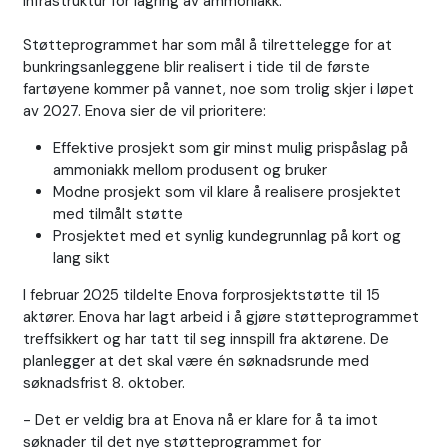
infrastruktur for lagring av ammoniakk.
Støtteprogrammet har som mål å tilrettelegge for at
bunkringsanleggene blir realisert i tide til de første
fartøyene kommer på vannet, noe som trolig skjer i løpet
av 2027. Enova sier de vil prioritere:
Effektive prosjekt som gir minst mulig prispåslag på
ammoniakk mellom produsent og bruker
Modne prosjekt som vil klare å realisere prosjektet
med tilmålt støtte
Prosjektet med et synlig kundegrunnlag på kort og
lang sikt
I februar 2025 tildelte Enova forprosjektstøtte til 15
aktører. Enova har lagt arbeid i å gjøre støtteprogrammet
treffsikkert og har tatt til seg innspill fra aktørene. De
planlegger at det skal være én søknadsrunde med
søknadsfrist 8. oktober.
- Det er veldig bra at Enova nå er klare for å ta imot
søknader til det nye støtteprogrammet for