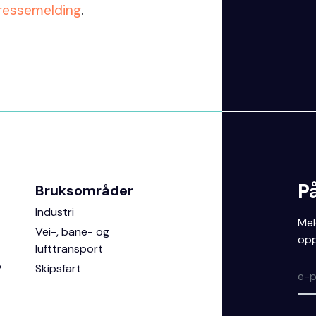
ressemelding
.
P
Bruksområder
Industri
Mel
Vei-, bane- og
opp
lufttransport
?
Skipsfart