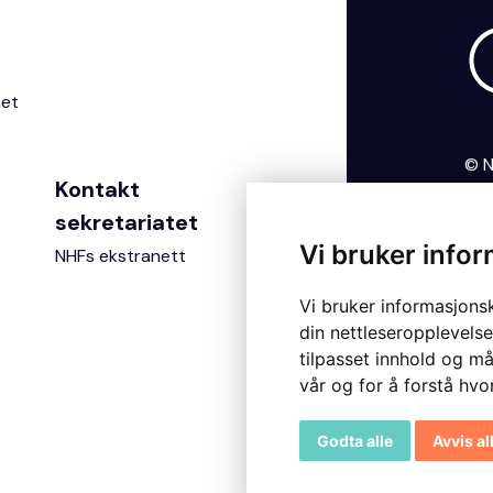
het
© N
Kontakt
Per
coo
sekretariatet
Vi bruker info
NHFs ekstranett
Vi bruker informasjons
din nettleseropplevelse
tilpasset innhold og må
vår og for å forstå hv
Godta alle
Avvis al