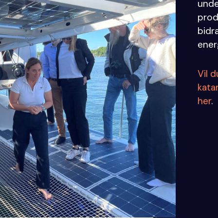
unde
prod
bidra
ener
Vil 
kata
her
.