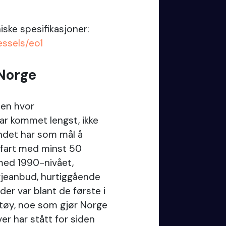
ske spesifikasjoner:
ssels/eo1
Norge
den hvor
har kommet lengst, ikke
andet har som mål å
jøfart med minst 50
ed 1990-nivået,
erjeanbud, hurtiggående
der var blant de første i
rtøy, noe som gjør Norge
ver har stått for siden