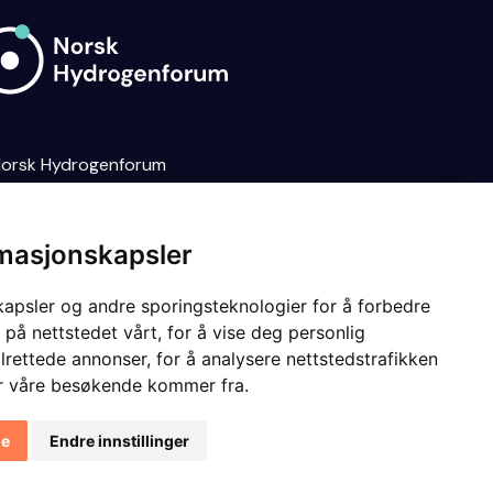
orsk Hydrogenforum
sonvernerklæring
Dine
kievalg
NO
EN
rmasjonskapsler
kapsler og andre sporingsteknologier for å forbedre
 på nettstedet vårt, for å vise deg personlig
lrettede annonser, for å analysere nettstedstrafikken
or våre besøkende kommer fra.
le
Endre innstillinger