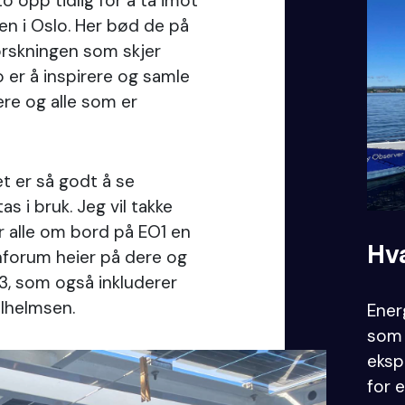
 opp tidlig for å ta imot
en i Oslo. Her bød de på
orskningen som skjer
er å inspirere og samle
ere og alle som er
et er så godt å se
 i bruk. Jeg vil takke
er alle om bord på EO1 en
Hv
enforum heier på dere og
, som også inkluderer
ilhelmsen.
Ener
som 
eksp
for 