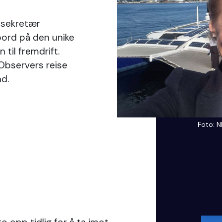
alsekretær
ord på den unike
til fremdrift.
 Observers reise
nd.
Foto: N