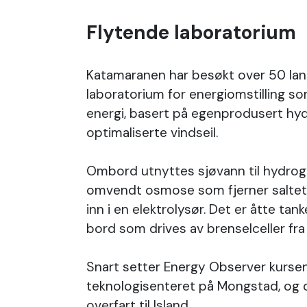
Flytende laboratorium
Katamaranen har besøkt over 50 lan
laboratorium for energiomstilling s
energi, basert på egenprodusert hyd
optimaliserte vindseil.
Ombord utnyttes sjøvann til hydro
omvendt osmose som fjerner saltet, 
inn i en elektrolysør. Det er åtte t
bord som drives av brenselceller fra
Snart setter Energy Observer kursen
teknologisenteret på Mongstad, og de
overfart til Island.