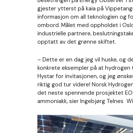
Besetningen på Energy Observer 1 sto
gjester ytterst på kaia på Vippetang
informasjon om all teknologien og f
ombord. Målet med oppholdet i Oslo 
industrielle partnere, beslutningstak
opptatt av det grønne skiftet.
– Dette er en dag jeg vil huske, og d
konkrete eksempler på at hydrogen tas
Hystar for invitasjonen, og jeg ønsk
riktig god tur videre! Norsk Hydrog
det neste spennende prosjektet EO3
ammoniakk, sier Ingebjørg Telnes W