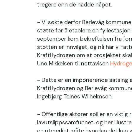
tregere enn de hadde håpet.
- Vi søkte derfor Berlevåg kommune
støtte for å etablere en fyllestasjon
september kom bekreftelsen fra fo
støtten er innvilget, og nå har vi fat
KraftHydrogen om at prosjektet skal
Uno Mikkelsen til nettavisen
Hydroge
- Dette er en imponerende satsing 
KraftHydrogen og Berlevåg kommune,
Ingebjørg Telnes Wilhelmsen.
- Offentlige aktører spiller en viktig ro
lavutslippssamfunnet, og her illust
en utmerket måte hvordan det kan gj