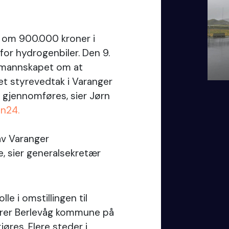
 om 900.000 kroner i
 for hydrogenbiler. Den 9.
rmannskapet om at
tet styrevedtak i Varanger
 gjennomføres, sier Jørn
n24.
av Varanger
 sier generalsekretær
lle i omstillingen til
rerer Berlevåg kommune på
øres. Flere steder i