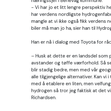
næringssjef i Berlevåg kommune.
- Vi har jo et litt lengre perspektiv he
har verdens nordligste hydrogenfabri
mangle at vi ikke også fikk verdens no
biler må man jo ha, sier han til Hydr
Han er nå i dialog med Toyota for rå
– Husk at dette er en landsdel som 
avstander og tøffe værforhold. Så se
blir stadig bedre, men med vår geogr
alle tilgjengelige alternativer. Kan vi i
med å etablere en liten, men velfun
hydrogen så tror jeg faktisk at det vil 
Richardsen.