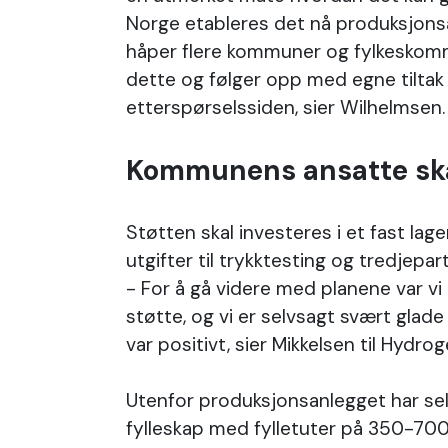
Norge etableres det nå produksjons
håper flere kommuner og fylkeskomm
dette og følger opp med egne tiltak f
etterspørselssiden, sier Wilhelmsen
Kommunens ansatte ska
Støtten skal investeres i et fast lager 
utgifter til trykktesting og tredjep
- For å gå videre med planene var vi
støtte, og vi er selvsagt svært glad
var positivt, sier Mikkelsen til Hydro
Utenfor produksjonsanlegget har sel
fylleskap med fylletuter på 350-70