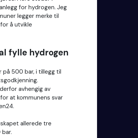
anlegg for hydrogen. Jeg
uner legger merke til
or å utvikle
.
l fylle hydrogen
på 500 bar, i tillegg til
artsgodkjenning.
 derfor avhengig av
e for at kommunens svar
gen24.
skapet allerede tre
0 bar.