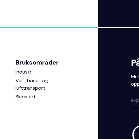
P
Bruksområder
Industri
Mel
Vei-, bane- og
opp
lufttransport
?
Skipsfart