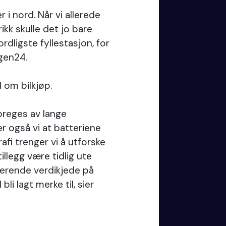
r i nord. Når vi allerede
kk skulle det jo bare
rdligste fyllestasjon, for
ogen24.
d om bilkjøp.
preges av lange
r også vi at batteriene
afi trenger vi å utforske
 tillegg være tidlig ute
gerende verdikjede på
bli lagt merke til, sier