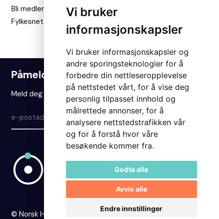
Bli medlem
Vi bruker
Fylkesnettverket
informasjonskapsler
Vi bruker informasjonskapsler og
andre sporingsteknologier for å
Påmelding nyhetsbrev
forbedre din nettleseropplevelse
på nettstedet vårt, for å vise deg
Meld deg på vårt nyhetsbrev for å holde deg oppdatert.
personlig tilpasset innhold og
målrettede annonser, for å
Meld på
analysere nettstedstrafikken vår
og for å forstå hvor våre
besøkende kommer fra.
Godta alle
Avvis alle
Endre innstillinger
© Norsk Hydrogenforum