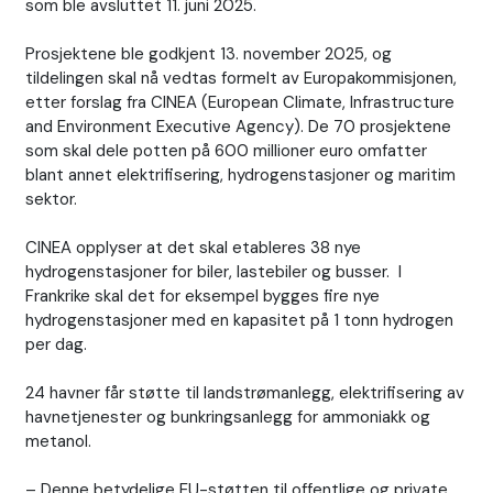
som ble avsluttet 11. juni 2025.
Prosjektene ble godkjent 13. november 2025, og
tildelingen skal nå vedtas formelt av Europakommisjonen,
etter forslag fra CINEA (European Climate, Infrastructure
and Environment Executive Agency). De 70 prosjektene
som skal dele potten på 600 millioner euro omfatter
blant annet elektrifisering, hydrogenstasjoner og maritim
sektor.
CINEA opplyser at det skal etableres 38 nye
hydrogenstasjoner for biler, lastebiler og busser. I
Frankrike skal det for eksempel bygges fire nye
hydrogenstasjoner med en kapasitet på 1 tonn hydrogen
per dag.
24 havner får støtte til landstrømanlegg, elektrifisering av
havnetjenester og bunkringsanlegg for ammoniakk og
metanol.
– Denne betydelige EU-støtten til offentlige og private