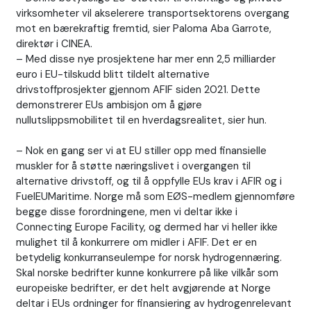
virksomheter vil akselerere transportsektorens overgang
mot en bærekraftig fremtid, sier Paloma Aba Garrote,
direktør i CINEA.
– Med disse nye prosjektene har mer enn 2,5 milliarder
euro i EU-tilskudd blitt tildelt alternative
drivstoffprosjekter gjennom AFIF siden 2021. Dette
demonstrerer EUs ambisjon om å gjøre
nullutslippsmobilitet til en hverdagsrealitet, sier hun.
– Nok en gang ser vi at EU stiller opp med finansielle
muskler for å støtte næringslivet i overgangen til
alternative drivstoff, og til å oppfylle EUs krav i AFIR og i
FuelEUMaritime. Norge må som EØS-medlem gjennomføre
begge disse forordningene, men vi deltar ikke i
Connecting Europe Facility, og dermed har vi heller ikke
mulighet til å konkurrere om midler i AFIF. Det er en
betydelig konkurranseulempe for norsk hydrogennæring.
Skal norske bedrifter kunne konkurrere på like vilkår som
europeiske bedrifter, er det helt avgjørende at Norge
deltar i EUs ordninger for finansiering av hydrogenrelevant