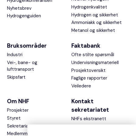
Hydrogenkonferansen
Hydrogenkvalitet
Nyhetsbrev
Hydrogen og sikkerhet
Hydrogenguiden
Ammoniakk og sikkerhet
Metanol og sikkerhet
Bruksområder
Faktabank
Industri
Ofte stilte spørsmål
Vei-, bane- og
Undervisningsmateriell
lufttransport
Prosjektoversikt
Skipsfart
Faglige rapporter
Veiledere
Om NHF
Kontakt
sekretariatet
Prosjekter
Styret
NHFs ekstranett
Sekretariatet
Medlemmer