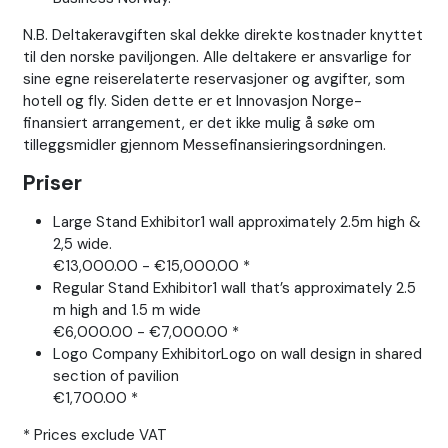
N.B. Deltakeravgiften skal dekke direkte kostnader knyttet
til den norske paviljongen. Alle deltakere er ansvarlige for
sine egne reiserelaterte reservasjoner og avgifter, som
hotell og fly. Siden dette er et Innovasjon Norge-
finansiert arrangement, er det ikke mulig å søke om
tilleggsmidler gjennom Messefinansieringsordningen.
Priser
Large Stand Exhibitor1 wall approximately 2.5m high &
2,5 wide.
€13,000.00 - €15,000.00 *
Regular Stand Exhibitor1 wall that’s approximately 2.5
m high and 1.5 m wide
€6,000.00 - €7,000.00 *
Logo Company ExhibitorLogo on wall design in shared
section of pavilion
€1,700.00 *
* Prices exclude VAT