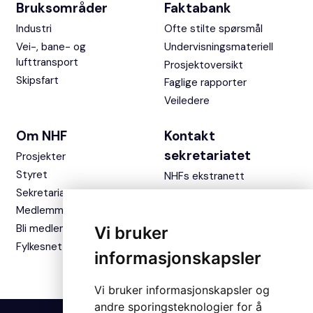
Bruksområder
Faktabank
Industri
Ofte stilte spørsmål
Vei-, bane- og
Undervisningsmateriell
lufttransport
Prosjektoversikt
Skipsfart
Faglige rapporter
Veiledere
Om NHF
Kontakt
sekretariatet
Prosjekter
Styret
NHFs ekstranett
Sekretariatet
Medlemmer
Bli medlem
Vi bruker
Fylkesnettverket
informasjonskapsler
Vi bruker informasjonskapsler og
andre sporingsteknologier for å