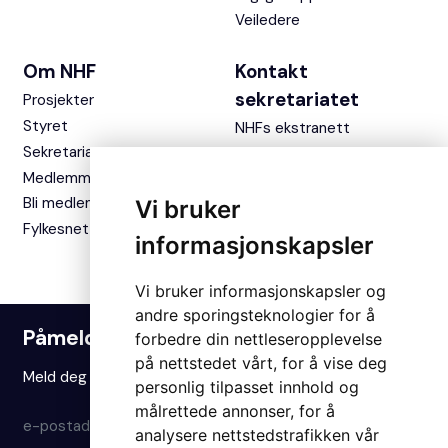
Veiledere
Om NHF
Kontakt
sekretariatet
Prosjekter
Styret
NHFs ekstranett
Sekretariatet
Medlemmer
Bli medlem
Vi bruker
Fylkesnettverket
informasjonskapsler
Vi bruker informasjonskapsler og
andre sporingsteknologier for å
Påmelding nyhetsbrev
forbedre din nettleseropplevelse
på nettstedet vårt, for å vise deg
Meld deg på vårt nyhetsbrev for å holde deg oppdatert.
personlig tilpasset innhold og
målrettede annonser, for å
Meld på
analysere nettstedstrafikken vår