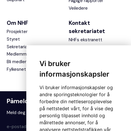
Faglige rapporter
Veiledere
Om NHF
Kontakt
sekretariatet
Prosjekter
Styret
NHFs ekstranett
Sekretariatet
Medlemmer
Bli medlem
Vi bruker
Fylkesnettverket
informasjonskapsler
Vi bruker informasjonskapsler og
andre sporingsteknologier for å
Påmelding nyhetsbrev
forbedre din nettleseropplevelse
på nettstedet vårt, for å vise deg
Meld deg på vårt nyhetsbrev for å holde deg oppdatert.
personlig tilpasset innhold og
målrettede annonser, for å
Meld på
analysere nettstedstrafikken vår