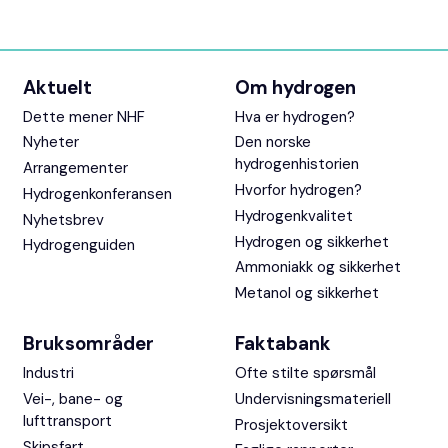
Aktuelt
Om hydrogen
Dette mener NHF
Hva er hydrogen?
Nyheter
Den norske
hydrogenhistorien
Arrangementer
Hvorfor hydrogen?
Hydrogenkonferansen
Hydrogenkvalitet
Nyhetsbrev
Hydrogen og sikkerhet
Hydrogenguiden
Ammoniakk og sikkerhet
Metanol og sikkerhet
Bruksområder
Faktabank
Industri
Ofte stilte spørsmål
Vei-, bane- og
Undervisningsmateriell
lufttransport
Prosjektoversikt
Skipsfart