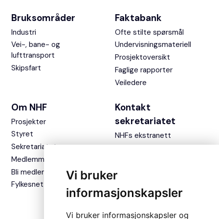
Bruksområder
Faktabank
Industri
Ofte stilte spørsmål
Vei-, bane- og
Undervisningsmateriell
lufttransport
Prosjektoversikt
Skipsfart
Faglige rapporter
Veiledere
Om NHF
Kontakt
sekretariatet
Prosjekter
Styret
NHFs ekstranett
Sekretariatet
Medlemmer
Bli medlem
Vi bruker
Fylkesnettverket
informasjonskapsler
Vi bruker informasjonskapsler og